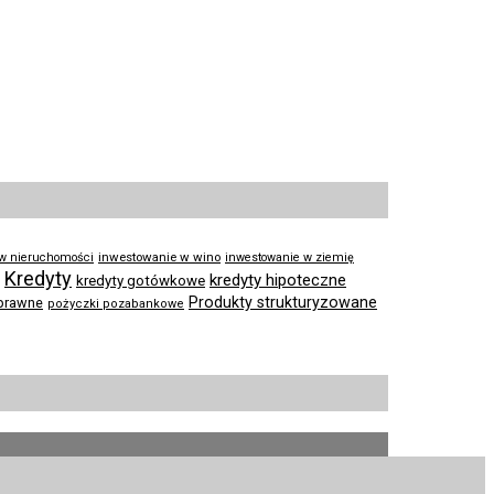
inwestowanie w wino
 w nieruchomości
inwestowanie w ziemię
Kredyty
kredyty hipoteczne
kredyty gotówkowe
Produkty strukturyzowane
prawne
pożyczki pozabankowe