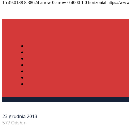
15
49.0138
8.38624
arrow
0
arrow
0
4000
1
0
horizontal
https://www
23 grudnia 2013
577 Odsłon