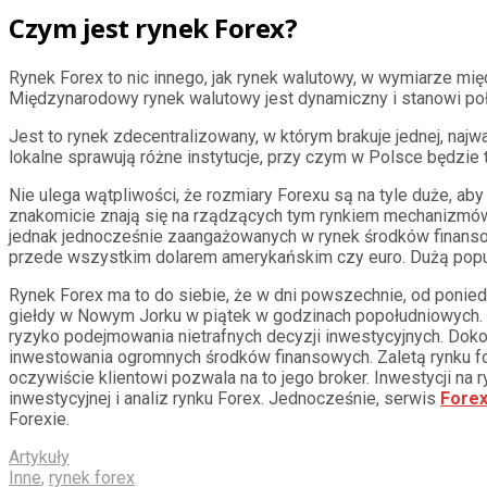
Czym jest rynek Forex?
Rynek Forex to nic innego, jak rynek walutowy, w wymiarze mi
Międzynarodowy rynek walutowy jest dynamiczny i stanowi po
Jest to rynek zdecentralizowany, w którym brakuje jednej, naj
lokalne sprawują różne instytucje, przy czym w Polsce będzie
Nie ulega wątpliwości, że rozmiary Forexu są na tyle duże, ab
znakomicie znają się na rządzących tym rynkiem mechanizmów. 
jednak jednocześnie zaangażowanych w rynek środków finansow
przede wszystkim dolarem amerykańskim czy euro. Dużą popular
Rynek Forex ma to do siebie, że w dni powszechnie, od poniedz
giełdy w Nowym Jorku w piątek w godzinach popołudniowych. Roz
ryzyko podejmowania nietrafnych decyzji inwestycyjnych. Dok
inwestowania ogromnych środków finansowych. Zaletą rynku f
oczywiście klientowi pozwala na to jego broker. Inwestycji n
inwestycyjnej i analiz rynku Forex. Jednocześnie, serwis
Forex
Forexie.
Artykuły
Inne
,
rynek forex