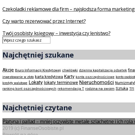
Czekoladki reklamowe dla firm – najsłodsza forma marketing
Czy warto rezerwować przez Internet?
Twój osobisty księgowy – inwestycja czy lenistwo?
Najchętniej szukane
Akcje
Biuro Informacji Kredytowej
fin
chwilówki
dzienna kapitalizacja odsetek
Karty
karta kredytowa
inwestowanie w złoto
konta oszczędnościowe
konto osobis
Nieruchomości
Lokaty
lokaty terminowe
Numizmaty
kredyty walutowe
Sztuka
rodzina na swoim
ranking kont oszczędnościowych
rekomendacja T
TFI
Najchętniej czytane
Platyna i pallad – mniej oczywiste metale szlachetne i ich rol
2019 (c) FinanseOsobiste.pl
Powrót na górę