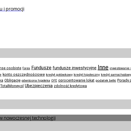
u i promocji
Inne
Fundusze
fundusze inwestycyjne
anse osobiste
forex
inwestowanie
konto oszczędnościowe
kredyt gotówkowy
te
kredyt hipoteczny
kredyt samochodowy
Obligacje
Porady 
ka
oprocentowanie lokat
podatek belki
odwrócona hipoteka
OFE
Ubezpieczenia
TotalMoney.pl
zdolność kredytowa
a w nowoczesnej technologii