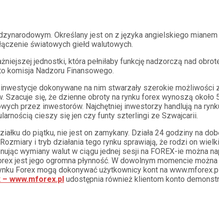
ędzynarodowym. Określany jest on z języka angielskiego mianem
łączenie światowych giełd walutowych.
ważniejszej jednostki, która pełniłaby funkcję nadzorczą nad ob
 to komisja Nadzoru Finansowego.
y inwestycje dokonywane na nim stwarzały szerokie możliwości z
Szacuje się, że dzienne obroty na rynku forex wynoszą około 5
ych przez inwestorów. Najchętniej inwestorzy handlują na ryn
nością cieszy się jen czy funty szterlingi ze Szwajcarii.
iałku do piątku, nie jest on zamykany. Działa 24 godziny na do
miary i tryb działania tego rynku sprawiają, że rodzi on wielk
onując wymiany walut w ciągu jednej sesji na FOREX-ie można n
orex jest jego ogromna płynność. W dowolnym momencie można d
a rynku Forex mogą dokonywać użytkownicy kont na www.mforex.pl
 – www.mforex.pl
udostępnia również klientom konto demonstrac