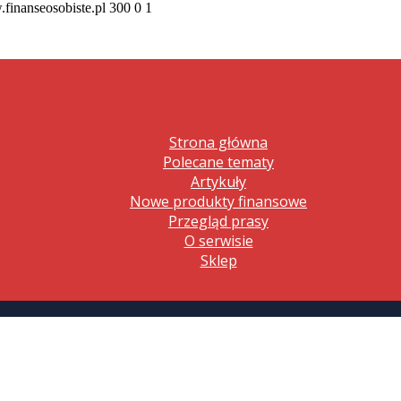
.finanseosobiste.pl
300
0
1
Strona główna
Polecane tematy
Artykuły
Nowe produkty finansowe
Przegląd prasy
O serwisie
Sklep