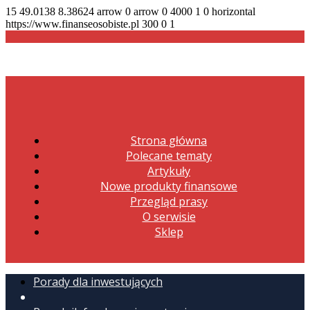
15
49.0138
8.38624
arrow
0
arrow
0
4000
1
0
horizontal
https://www.finanseosobiste.pl
300
0
1
Strona główna
Polecane tematy
Artykuły
Nowe produkty finansowe
Przegląd prasy
O serwisie
Sklep
Porady dla inwestujących