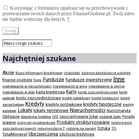
Korzystając z formularza zgadzasz się na przechowywanie i
przetwarzanie twoich danych przez FinanseOsobiste.pl. Twój adres
nie będzie widoczny dla innych.
*
Najchętniej szukane
Akcje
Biuro Informacji Kredytowej
chwilówki
dzienna kapitalizacja odsetek
Inne
Fundusze
fundusze inwestycyjne
finanse osobiste
forex
inwestowanie w wino
inwestowanie w nieruchomości
inwestowanie w ziemię
Karty
karta kredytowa
inwestowanie w złoto
konta oszczędnościowe
konto
konto oszczędnościowe
kredyt gotówkowy
osobiste
kredyt hipoteczny
kredyt
Kredyty
kredyty hipoteczne
kredyty gotówkowe
samochodowy
kredyty
Nieruchomości
Lokaty
lokaty terminowe
Numizmatyka
walutowe
Obligacje
Porady
oprocentowanie lokat
podatek belki
odwrócona hipoteka
OFE
Produkty strukturyzowane
prawne
pożyczki pozabankowe
ranking kont
Sztuka
rodzina na swoim
oszczędnościowych
rekomendacja T
TFI
Ubezpieczenia
TotalMoney.pl
zdolność kredytowa