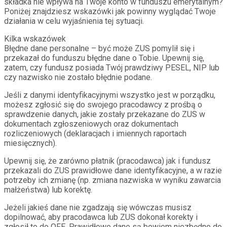
składka nie wpływa na Twoje konto w funduszu emerytalnym?
Poniżej znajdziesz wskazówki jak powinny wyglądać Twoje
działania w celu wyjaśnienia tej sytuacji.
Kilka wskazówek
Błędne dane personalne – być może ZUS pomylił się i
przekazał do funduszu błędne dane o Tobie. Upewnij się,
zatem, czy fundusz posiada Twój prawdziwy PESEL, NIP lub
czy nazwisko nie zostało błędnie podane.
Jeśli z danymi identyfikacyjnymi wszystko jest w porządku,
możesz zgłosić się do swojego pracodawcy z prośbą o
sprawdzenie danych, jakie zostały przekazane do ZUS w
dokumentach zgłoszeniowych oraz dokumentach
rozliczeniowych (deklaracjach i imiennych raportach
miesięcznych).
Upewnij się, że zarówno płatnik (pracodawca) jak i fundusz
przekazali do ZUS prawidłowe dane identyfikacyjne, a w razie
potrzeby ich zmianę (np. zmiana nazwiska w wyniku zawarcia
małżeństwa) lub korektę.
Jeżeli jakieś dane nie zgadzają się wówczas musisz
dopilnować, aby pracodawca lub ZUS dokonał korekty i
zgłosił to do OFE. Prawidłowe dane są bowiem niezbędne do