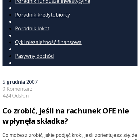
Poradnik fundusze inwestycyjne
Poradnik kredytobiorcy
Poradnik lokat
Cykl niezależność finansowa
Pasywny dochód
5 grudnia 2007
0 Komentarz
424 Odsłon
Co zrobić, jeśli na rachunek OFE nie
wpłynęła składka?
Co możesz zrobić, jakie podjąć kroki, jeśli zorientujesz się, że