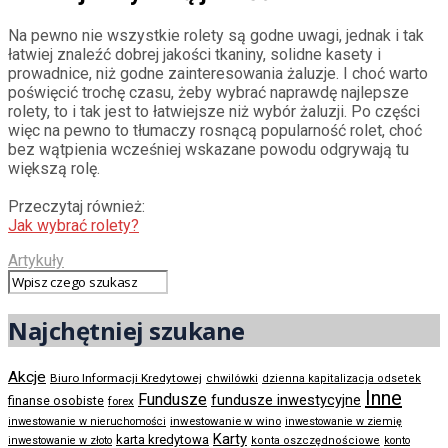
Na pewno nie wszystkie rolety są godne uwagi, jednak i tak
łatwiej znaleźć dobrej jakości tkaniny, solidne kasety i
prowadnice, niż godne zainteresowania żaluzje. I choć warto
poświęcić trochę czasu, żeby wybrać naprawdę najlepsze
rolety, to i tak jest to łatwiejsze niż wybór żaluzji. Po części
więc na pewno to tłumaczy rosnącą popularność rolet, choć
bez wątpienia wcześniej wskazane powodu odgrywają tu
większą rolę.
Przeczytaj również:
Jak wybrać rolety?
Artykuły
Najchętniej szukane
Akcje
Biuro Informacji Kredytowej
chwilówki
dzienna kapitalizacja odsetek
Inne
Fundusze
fundusze inwestycyjne
finanse osobiste
forex
inwestowanie w wino
inwestowanie w nieruchomości
inwestowanie w ziemię
Karty
karta kredytowa
inwestowanie w złoto
konta oszczędnościowe
konto