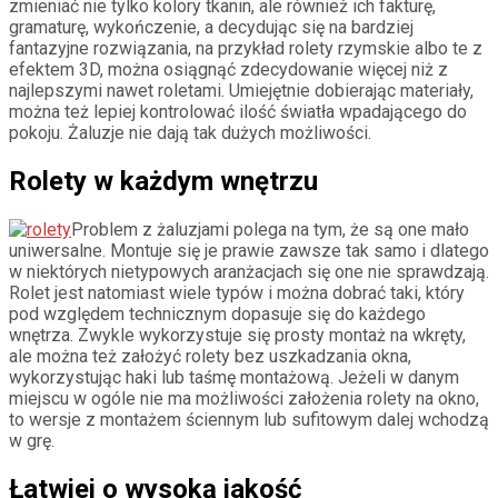
zmieniać nie tylko kolory tkanin, ale również ich fakturę,
gramaturę, wykończenie, a decydując się na bardziej
fantazyjne rozwiązania, na przykład rolety rzymskie albo te z
efektem 3D, można osiągnąć zdecydowanie więcej niż z
najlepszymi nawet roletami. Umiejętnie dobierając materiały,
można też lepiej kontrolować ilość światła wpadającego do
pokoju. Żaluzje nie dają tak dużych możliwości.
Rolety w każdym wnętrzu
Problem z żaluzjami polega na tym, że są one mało
uniwersalne. Montuje się je prawie zawsze tak samo i dlatego
w niektórych nietypowych aranżacjach się one nie sprawdzają.
Rolet jest natomiast wiele typów i można dobrać taki, który
pod względem technicznym dopasuje się do każdego
wnętrza. Zwykle wykorzystuje się prosty montaż na wkręty,
ale można też założyć rolety bez uszkadzania okna,
wykorzystując haki lub taśmę montażową. Jeżeli w danym
miejscu w ogóle nie ma możliwości założenia rolety na okno,
to wersje z montażem ściennym lub sufitowym dalej wchodzą
w grę.
Łatwiej o wysoką jakość