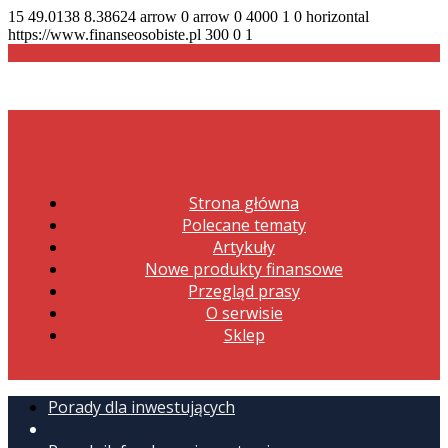
15
49.0138
8.38624
arrow
0
arrow
0
4000
1
0
horizontal
https://www.finanseosobiste.pl
300
0
1
Strona główna
Polecane tematy
Artykuły
Nowe produkty finansowe
Przegląd prasy
O serwisie
Sklep
Porady dla inwestujących