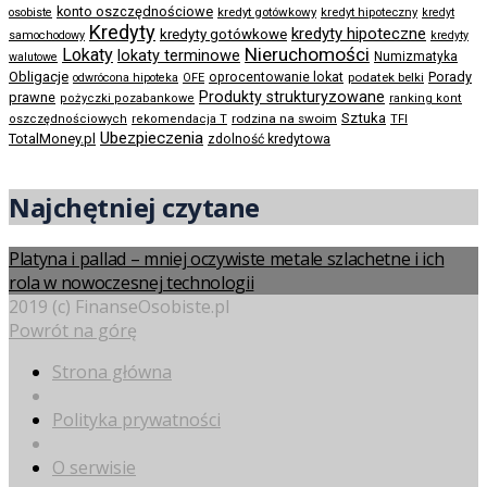
konto oszczędnościowe
kredyt gotówkowy
osobiste
kredyt hipoteczny
kredyt
Kredyty
kredyty hipoteczne
kredyty gotówkowe
samochodowy
kredyty
Nieruchomości
Lokaty
lokaty terminowe
Numizmatyka
walutowe
Obligacje
Porady
oprocentowanie lokat
podatek belki
odwrócona hipoteka
OFE
Produkty strukturyzowane
prawne
pożyczki pozabankowe
ranking kont
Sztuka
rodzina na swoim
oszczędnościowych
rekomendacja T
TFI
Ubezpieczenia
TotalMoney.pl
zdolność kredytowa
Najchętniej czytane
Platyna i pallad – mniej oczywiste metale szlachetne i ich
rola w nowoczesnej technologii
2019 (c) FinanseOsobiste.pl
Powrót na górę
Strona główna
Polityka prywatności
O serwisie