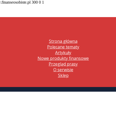
.finanseosobiste.pl
300
0
1
Strona główna
Polecane tematy
Artykuły
Nowe produkty finansowe
Przegląd prasy
O serwisie
Sklep