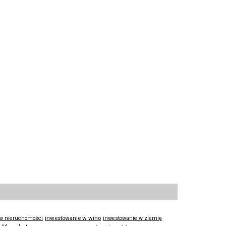
inwestowanie w wino
 w nieruchomości
inwestowanie w ziemię