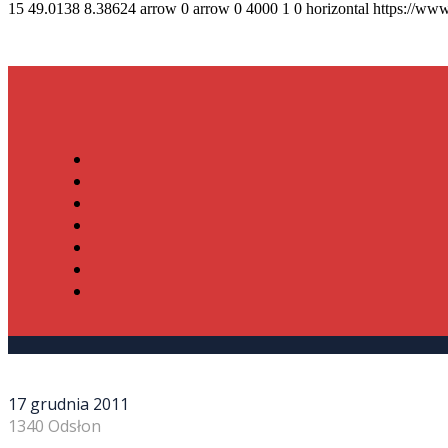
15
49.0138
8.38624
arrow
0
arrow
0
4000
1
0
horizontal
https://www
17 grudnia 2011
1340 Odsłon