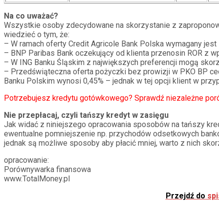
Na co uważać?
Wszystkie osoby zdecydowane na skorzystanie z zaproponow
wiedzieć o tym, że:
– W ramach oferty Credit Agricole Bank Polska wymagany jes
– BNP Paribas Bank oczekujący od klienta przenosin ROR z wpł
– W ING Banku Śląskim z największych preferencji mogą skorzy
– Przedświąteczna oferta pożyczki bez prowizji w PKO BP cech
Banku Polskim wynosi 0,45% – jednak w tej opcji klient w pr
Potrzebujesz kredytu gotówkowego? Sprawdź niezależne poró
Nie przepłacaj, czyli tańszy kredyt w zasięgu
Jak widać z niniejszego opracowania sposobów na tańszy kre
ewentualne pomniejszenie np. przychodów odsetkowych banków. W
jednak są możliwe sposoby aby płacić mniej, warto z nich sk
opracowanie:
Porównywarka finansowa
www.TotalMoney.pl
Przejdź do
spi