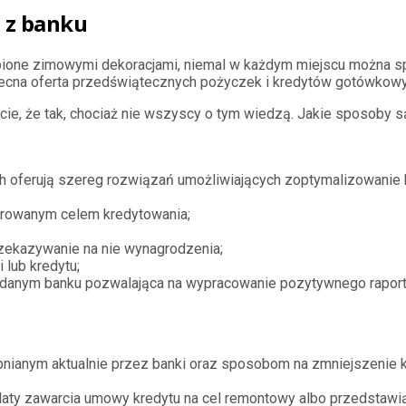
 z banku
bione zimowymi dekoracjami, niemal w każdym miejscu można sp
ę obecna oferta przedświątecznych pożyczek i kredytów gotówkow
ie, że tak, chociaż nie wszyscy o tym wiedzą. Jakie sposoby są
h oferują szereg rozwiązań umożliwiających zoptymalizowanie
arowanym celem kredytowania;
zekazywanie na nie wynagrodzenia;
lub kredytu;
anym banku pozwalająca na wypracowanie pozytywnego raportu z
pnianym aktualnie przez banki oraz sposobom na zmniejszenie 
d daty zawarcia umowy kredytu na cel remontowy albo przedstaw