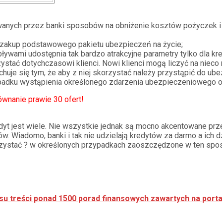
anych przez banki sposobów na obniżenie kosztów pożyczek 
t zakup podstawowego pakietu ubezpieczeń na życie;
ywami udostępnia tak bardzo atrakcyjne parametry tylko dla kre
stać dotychczasowi klienci. Nowi klienci mogą liczyć na nieco 
uje się tym, że aby z niej skorzystać należy przystąpić do ube
zypadku wystąpienia określonego zdarzenia ubezpieczeniowego 
wnanie prawie 30 ofert!
dyt jest wiele. Nie wszystkie jednak są mocno akcentowane pr
iadomo, banki i tak nie udzielają kredytów za darmo a ich dzia
orzystać ? w określonych przypadkach zaoszczędzone w ten spos
su treści ponad 1500 porad finansowych zawartych na porta