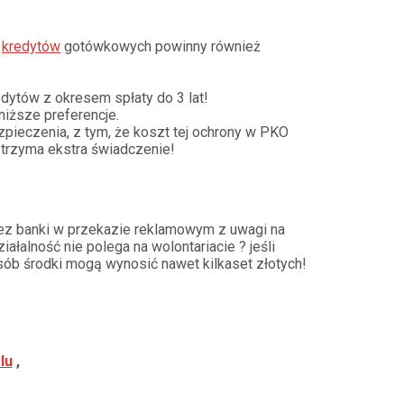
i
kredytów
gotówkowych powinny również
dytów z okresem spłaty do 3 lat!
niższe preferencje.
zpieczenia, z tym, że koszt tej ochrony w PKO
otrzyma ekstra świadczenie!
zez banki w przekazie reklamowym z uwagi na
łalność nie polega na wolontariacie ? jeśli
ób środki mogą wynosić nawet kilkaset złotych!
lu
,