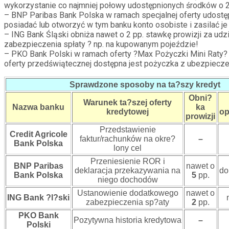
wykorzystanie co najmniej połowy udostępnionych środków o 2
– BNP Paribas Bank Polska w ramach specjalnej oferty udostę
posiadać lub otworzyć w tym banku konto osobiste i zasilać je 
– ING Bank Śląski obniża nawet o 2 pp. stawkę prowizji za u
zabezpieczenia spłaty ? np. na kupowanym pojeździe!
– PKO Bank Polski w ramach oferty ?Max Pożyczki Mini Raty? o
oferty przedświątecznej dostępna jest pożyczka z ubezpiecze
Sprawdzone sposoby na ta?szy kredyt
Obni?
Warunek ta?szej oferty
Nazwa banku
ka
kredytowej
op
prowizji
Przedstawienie
Credit Agricole
faktur/rachunków na okre?
–
Bank Polska
lony cel
Przeniesienie ROR i
BNP Paribas
nawet o
deklaracja przekazywania na
do
Bank Polska
5
pp.
niego dochodów
Ustanowienie dodatkowego
nawet o
ING Bank ?l?ski
zabezpieczenia sp?aty
2
pp.
PKO Bank
Pozytywna historia kredytowa
–
Polski