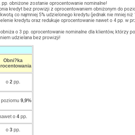
 pp. obniżone zostanie oprocentowanie nominalne!
pnia kredyt bez prowizji z oprocentowaniem obniżonym do pozio
kwotą co najmniej 5% udzielonego kredytu (jednak nie mniej niż 1
dzielenie kredytu oraz redukuje oprocentowanie nawet o 4 pp. 
bniża o 3 pp. oprocentowanie nominalne dla klientów, którzy p
niem udzielana bez prowizji!
Obni?ka
rocentowania
o
2
pp.
 poziomu
9,9%
nawet o
4
pp.
o
3
pp.