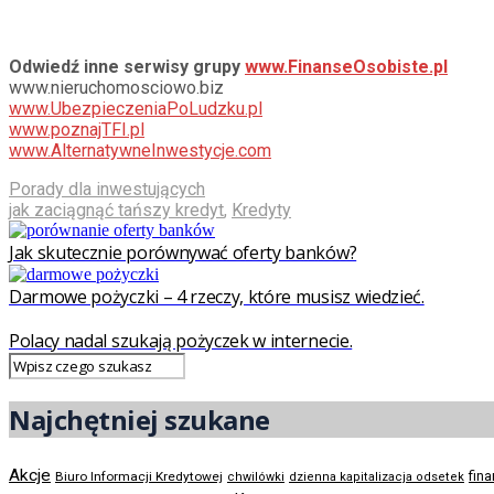
Odwiedź inne serwisy grupy
www.FinanseOsobiste.pl
www.nieruchomosciowo.biz
www.UbezpieczeniaPoLudzku.pl
www.poznajTFI.pl
www.AlternatywneInwestycje.com
Porady dla inwestujących
jak zaciągnąć tańszy kredyt
,
Kredyty
Jak skutecznie porównywać oferty banków?
Darmowe pożyczki – 4 rzeczy, które musisz wiedzieć.
Polacy nadal szukają pożyczek w internecie.
Najchętniej szukane
Akcje
Biuro Informacji Kredytowej
fin
chwilówki
dzienna kapitalizacja odsetek