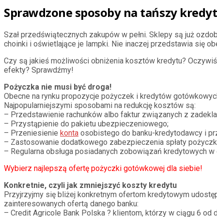
Sprawdzone sposoby na tańszy kredyt
Szał przedświątecznych zakupów w pełni. Sklepy są już ozdo
choinki i oświetlające je lampki. Nie inaczej przedstawia si
Czy są jakieś możliwości obniżenia kosztów kredytu? Oczywiśc
efekty? Sprawdźmy!
Pożyczka nie musi być droga!
Obecne na rynku propozycje pożyczek i kredytów gotówkowyc
Najpopularniejszymi sposobami na redukcję kosztów są:
– Przedstawienie rachunków albo faktur związanych z zadekl
– Przystąpienie do pakietu ubezpieczeniowego;
– Przeniesienie
konta
osobistego do banku-kredytodawcy i pr
– Zastosowanie dodatkowego zabezpieczenia spłaty pożyczki 
– Regularna obsługa posiadanych zobowiązań kredytowych w d
Wybierz najlepszą ofertę pożyczki gotówkowej dla siebie!
Konkretnie, czyli jak zmniejszyć koszty kredytu
Przyjrzyjmy się bliżej konkretnym ofertom kredytowym udostę
zainteresowanych ofertą danego banku:
– Credit Agricole Bank Polska ? klientom, którzy w ciągu 6 o