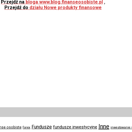
Przejdź na
bloga www.blog.finanseosobiste.pl
,
Przejdź do
działu Nowe produkty finansowe
Inne
Fundusze
fundusze inwestycyjne
anse osobiste
forex
inwestowanie