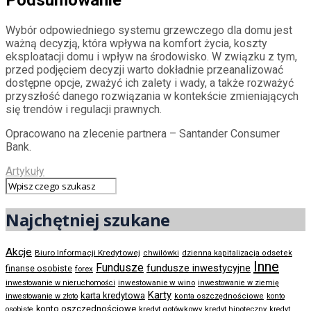
Wybór odpowiedniego systemu grzewczego dla domu jest
ważną decyzją, która wpływa na komfort życia, koszty
eksploatacji domu i wpływ na środowisko. W związku z tym,
przed podjęciem decyzji warto dokładnie przeanalizować
dostępne opcje, zważyć ich zalety i wady, a także rozważyć
przyszłość danego rozwiązania w kontekście zmieniających
się trendów i regulacji prawnych.
Opracowano na zlecenie partnera – Santander Consumer
Bank.
Artykuły
Najchętniej szukane
Akcje
Biuro Informacji Kredytowej
chwilówki
dzienna kapitalizacja odsetek
Inne
Fundusze
fundusze inwestycyjne
finanse osobiste
forex
inwestowanie w wino
inwestowanie w nieruchomości
inwestowanie w ziemię
Karty
karta kredytowa
inwestowanie w złoto
konta oszczędnościowe
konto
konto oszczędnościowe
kredyt gotówkowy
osobiste
kredyt hipoteczny
kredyt