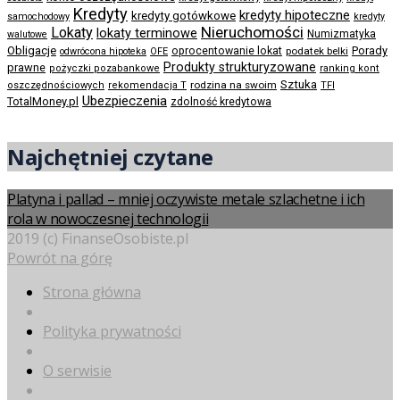
Kredyty
kredyty hipoteczne
kredyty gotówkowe
samochodowy
kredyty
Nieruchomości
Lokaty
lokaty terminowe
Numizmatyka
walutowe
Obligacje
Porady
oprocentowanie lokat
podatek belki
odwrócona hipoteka
OFE
Produkty strukturyzowane
prawne
pożyczki pozabankowe
ranking kont
Sztuka
rodzina na swoim
oszczędnościowych
rekomendacja T
TFI
Ubezpieczenia
TotalMoney.pl
zdolność kredytowa
Najchętniej czytane
Platyna i pallad – mniej oczywiste metale szlachetne i ich
rola w nowoczesnej technologii
2019 (c) FinanseOsobiste.pl
Powrót na górę
Strona główna
Polityka prywatności
O serwisie