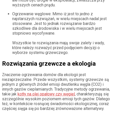
ale może być drogie w eksploatacji, zwłaszcza przy
wyższych cenach prądu.
Ogrzewanie węglowe: Mimo iż jest to jedno z
najstarszych rozwiązań, w wielu miejscach nadal jest
stosowane. Jest to jednak rozwiązanie bardzo
szkodliwe dla środowiska i w wielu miejscach jest
stopniowo wycofywane.
Wszystkie te rozwiązania mają swoje zalety i wady,
które należy rozważyć przed podjęciem decyzji o
wyborze systemu grzewczego.
Rozwiązania grzewcze a ekologia
Znaczenie ogrzewania domów dla ekologii jest
niezaprzeczalne. Przede wszystkim, systemy grzewcze są
jednym z głównych źródeł emisji dwutlenku węgla (CO2) i
innych gazów cieplarnianych. Tradycyjne metody ogrzewania,
takie jak
kotły na olej opałowy czy węgiel
, charakteryzują się
szczególnie wysokim poziomem emisji tych gazów. Dlatego
też, w kontekście rosnącej świadomości ekologicznej, coraz
częściej sięga się po bardziej zrównoważone alternatywy.