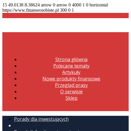
15
49.0138
8.38624
arrow
0
arrow
0
4000
1
0
horizontal
https://www.finanseosobiste.pl
300
0
1
Strona główna
Polecane tematy
Artykuły
Nowe produkty finansowe
Przegląd prasy
O serwisie
Sklep
Porady dla inwestujących