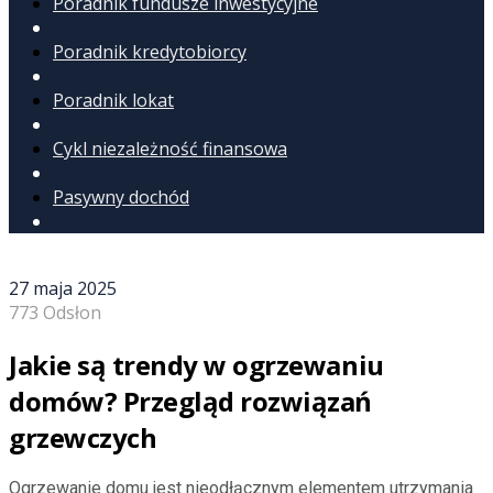
Poradnik fundusze inwestycyjne
Poradnik kredytobiorcy
Poradnik lokat
Cykl niezależność finansowa
Pasywny dochód
27 maja 2025
773 Odsłon
Jakie są trendy w ogrzewaniu
domów? Przegląd rozwiązań
grzewczych
Ogrzewanie domu jest nieodłącznym elementem utrzymania