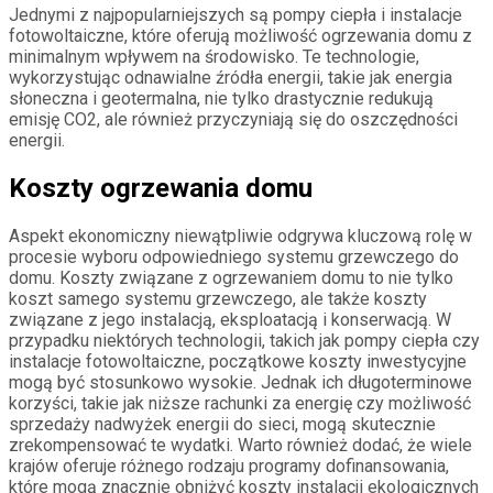
Jednymi z najpopularniejszych są pompy ciepła i instalacje
fotowoltaiczne, które oferują możliwość ogrzewania domu z
minimalnym wpływem na środowisko. Te technologie,
wykorzystując odnawialne źródła energii, takie jak energia
słoneczna i geotermalna, nie tylko drastycznie redukują
emisję CO2, ale również przyczyniają się do oszczędności
energii.
Koszty ogrzewania domu
Aspekt ekonomiczny niewątpliwie odgrywa kluczową rolę w
procesie wyboru odpowiedniego systemu grzewczego do
domu. Koszty związane z ogrzewaniem domu to nie tylko
koszt samego systemu grzewczego, ale także koszty
związane z jego instalacją, eksploatacją i konserwacją. W
przypadku niektórych technologii, takich jak pompy ciepła czy
instalacje fotowoltaiczne, początkowe koszty inwestycyjne
mogą być stosunkowo wysokie. Jednak ich długoterminowe
korzyści, takie jak niższe rachunki za energię czy możliwość
sprzedaży nadwyżek energii do sieci, mogą skutecznie
zrekompensować te wydatki. Warto również dodać, że wiele
krajów oferuje różnego rodzaju programy dofinansowania,
które mogą znacznie obniżyć koszty instalacji ekologicznych