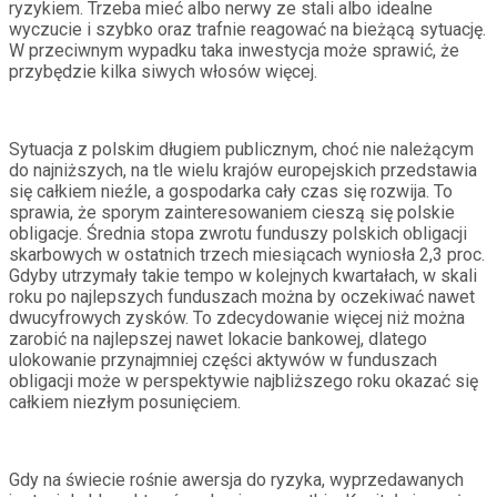
ryzykiem. Trzeba mieć albo nerwy ze stali albo idealne
wyczucie i szybko oraz trafnie reagować na bieżącą sytuację.
W przeciwnym wypadku taka inwestycja może sprawić, że
przybędzie kilka siwych włosów więcej.
Sytuacja z polskim długiem publicznym, choć nie należącym
do najniższych, na tle wielu krajów europejskich przedstawia
się całkiem nieźle, a gospodarka cały czas się rozwija. To
sprawia, że sporym zainteresowaniem cieszą się polskie
obligacje. Średnia stopa zwrotu funduszy polskich obligacji
skarbowych w ostatnich trzech miesiącach wyniosła 2,3 proc.
Gdyby utrzymały takie tempo w kolejnych kwartałach, w skali
roku po najlepszych funduszach można by oczekiwać nawet
dwucyfrowych zysków. To zdecydowanie więcej niż można
zarobić na najlepszej nawet lokacie bankowej, dlatego
ulokowanie przynajmniej części aktywów w funduszach
obligacji może w perspektywie najbliższego roku okazać się
całkiem niezłym posunięciem.
Gdy na świecie rośnie awersja do ryzyka, wyprzedawanych