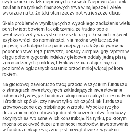
użyteczności w tak niepewnych czasach. Niepewność i brak
zaufania na rynkach finansowych trwa w najlepsze i wiele
wskazuje na to, że taki stan rzeczy potrwa jeszcze długo.
Skala problemów wynikających z wysokiego zadłużenia wielu
państw jest bowiem tak olbrzymia, że trudno sobie
wyobrazić, żeby wszystko rozeszło się po kościach, a świat
szybko wrócił do normalności. Nie można wykluczać, że
pojawią się kolejne fale panicznej wyprzedaży aktywów, na
podobieństwo tej z pierwszej dekady sierpnia, gdy raptem w
ciągu półtora tygodnia indeksy giełdowe oddały jedną piątą
zgromadzonych punktów, błyskawicznie cofając się do
poziomów oglądanych ostatnio przed mniej więcej półtora
rokiem.
Na giełdowej zawierusze tracą przede wszystkim fundusze
o strategiach inwestycyjnych zakładających inwestowanie
całości aktywów, jak fundusze akcji uniwersalnych czy małych
i średnich spółek, czy nawet tylko ich części, jak fundusze
zrównoważone czy stabilnego wzrostu. Wysokie ryzyko i
duża zmienność notowań jednostek uczestnictwa funduszy
akcyjnych są wpisane w ich konstrukcję. Na rynku, po którym
można oczekiwać dużej zmienności nastrojów, inwestowanie
w fundusze akcji związane jest niewątpliwie z wysokim