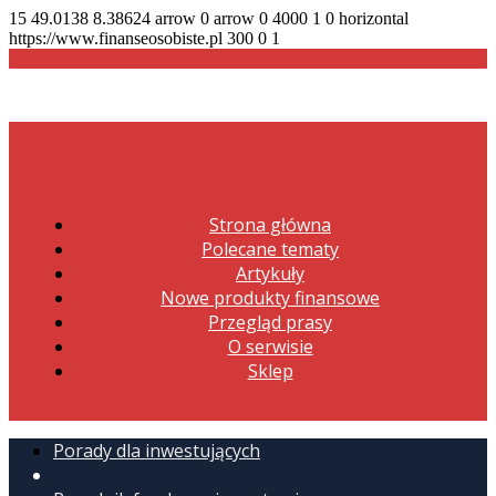
15
49.0138
8.38624
arrow
0
arrow
0
4000
1
0
horizontal
https://www.finanseosobiste.pl
300
0
1
Strona główna
Polecane tematy
Artykuły
Nowe produkty finansowe
Przegląd prasy
O serwisie
Sklep
Porady dla inwestujących