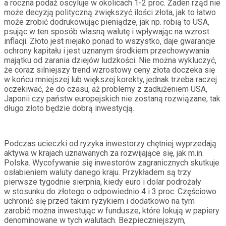
a roczna podaż oscyluje w okolicach 1-2 proc. Żaden rząd nie
może decyzją polityczną zwiększyć ilości złota, jak to łatwo
może zrobić dodrukowując pieniądze, jak np. robią to USA,
psując w ten sposób własną walutę i wpływając na wzrost
inflacji. Złoto jest niejako ponad to wszystko, daje gwarancje
ochrony kapitału i jest uznanym środkiem przechowywania
majątku od zarania dziejów ludzkości. Nie można wykluczyć,
że coraz silniejszy trend wzrostowy ceny złota doczeka się
w końcu mniejszej lub większej korekty, jednak trzeba raczej
oczekiwać, że do czasu, aż problemy z zadłużeniem USA,
Japonii czy państw europejskich nie zostaną rozwiązane, tak
długo złoto będzie dobrą inwestycją.
Podczas ucieczki od ryzyka inwestorzy chętniej wyprzedają
aktywa w krajach uznawanych za rozwijające się, jak m.in.
Polska. Wycofywanie się inwestorów zagranicznych skutkuje
osłabieniem waluty danego kraju. Przykładem są trzy
pierwsze tygodnie sierpnia, kiedy euro i dolar podrożały
w stosunku do złotego o odpowiednio 4 i 3 proc. Częściowo
uchronić się przed takim ryzykiem i dodatkowo na tym
zarobić można inwestując w fundusze, które lokują w papiery
denominowane w tych walutach. Bezpieczniejszym,