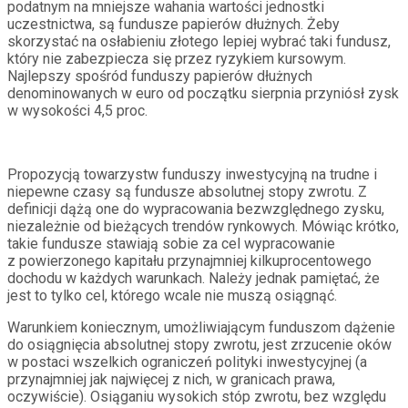
podatnym na mniejsze wahania wartości jednostki
uczestnictwa, są fundusze papierów dłużnych. Żeby
skorzystać na osłabieniu złotego lepiej wybrać taki fundusz,
który nie zabezpiecza się przez ryzykiem kursowym.
Najlepszy spośród funduszy papierów dłużnych
denominowanych w euro od początku sierpnia przyniósł zysk
w wysokości 4,5 proc.
Propozycją towarzystw funduszy inwestycyjną na trudne i
niepewne czasy są fundusze absolutnej stopy zwrotu. Z
definicji dążą one do wypracowania bezwzględnego zysku,
niezależnie od bieżących trendów rynkowych. Mówiąc krótko,
takie fundusze stawiają sobie za cel wypracowanie
z powierzonego kapitału przynajmniej kilkuprocentowego
dochodu w każdych warunkach. Należy jednak pamiętać, że
jest to tylko cel, którego wcale nie muszą osiągnąć.
Warunkiem koniecznym, umożliwiającym funduszom dążenie
do osiągnięcia absolutnej stopy zwrotu, jest zrzucenie oków
w postaci wszelkich ograniczeń polityki inwestycyjnej (a
przynajmniej jak najwięcej z nich, w granicach prawa,
oczywiście). Osiąganiu wysokich stóp zwrotu, bez względu