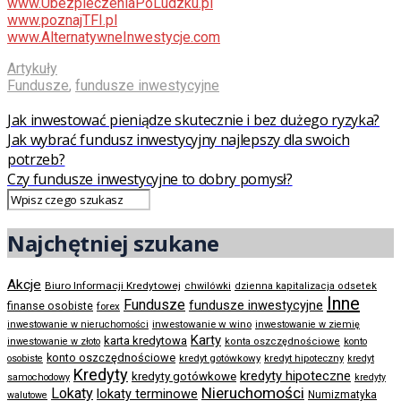
www.UbezpieczeniaPoLudzku.pl
www.poznajTFI.pl
www.AlternatywneInwestycje.com
Artykuły
Fundusze
,
fundusze inwestycyjne
Jak inwestować pieniądze skutecznie i bez dużego ryzyka?
Jak wybrać fundusz inwestycyjny najlepszy dla swoich
potrzeb?
Czy fundusze inwestycyjne to dobry pomysł?
Najchętniej szukane
Akcje
Biuro Informacji Kredytowej
chwilówki
dzienna kapitalizacja odsetek
Inne
Fundusze
fundusze inwestycyjne
finanse osobiste
forex
inwestowanie w wino
inwestowanie w nieruchomości
inwestowanie w ziemię
Karty
karta kredytowa
inwestowanie w złoto
konta oszczędnościowe
konto
konto oszczędnościowe
kredyt gotówkowy
osobiste
kredyt hipoteczny
kredyt
Kredyty
kredyty hipoteczne
kredyty gotówkowe
samochodowy
kredyty
Nieruchomości
Lokaty
lokaty terminowe
Numizmatyka
walutowe