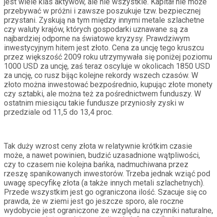
jest wiele klas aktywów, ale nie wszystkie. Kapitał nie może
przebywać w próżni i zawsze poszukuje tzw. bezpiecznej
przystani. Zyskują na tym między innymi metale szlachetne
czy waluty krajów, których gospodarki uznawane są za
najbardziej odporne na światowe kryzysy. Prawdziwym
inwestycyjnym hitem jest złoto. Cena za uncję tego kruszcu
przez większość 2009 roku utrzymywała się poniżej poziomu
1000 USD za uncję, zaś teraz oscyluje w okolicach 1850 USD
za uncję, co rusz bijąc kolejne rekordy wszech czasów. W
złoto można inwestować bezpośrednio, kupując złote monety
czy sztabki, ale można też za pośrednictwem funduszy. W
ostatnim miesiącu takie fundusze przyniosły zyski w
przedziale od 11,5 do 13,4 proc.
Tak duży wzrost ceny złota w relatywnie krótkim czasie
może, a nawet powinien, budzić uzasadnione wątpliwości,
czy to czasem nie kolejna bańka, nadmuchiwana przez
rzeszę spanikowanych inwestorów. Trzeba jednak wziąć pod
uwagę specyfikę złota (a także innych metali szlachetnych).
Przede wszystkim jest go ograniczona ilość. Szacuje się co
prawda, że w ziemi jest go jeszcze sporo, ale roczne
wydobycie jest ograniczone ze względu na czynniki naturalne,