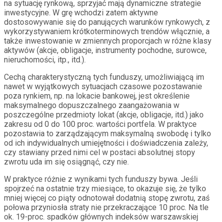
na sytuację rynkową, sprzyjać mają dynamiczne strategie
inwestycyjne. W grę wchodzi zatem aktywne
dostosowywanie się do panujących warunków rynkowych, z
wykorzystywaniem krótkoterminowych trendów włącznie, a
także inwestowanie w zmiennych proporcjach w różne klasy
aktywów (akcje, obligacje, instrumenty pochodne, surowce,
nieruchomości, itp., itd.).
Cechą charakterystyczną tych funduszy, umożliwiającą im
nawet w wyjątkowych sytuacjach czasowe pozostawanie
poza rynkiem, np. na lokacie bankowej, jest określenie
maksymalnego dopuszczalnego zaangażowania w
poszczególne przedmioty lokat (akcje, obligacje, itd.) jako
zakresu od 0 do 100 proc. wartości portfela. W praktyce
pozostawia to zarządzającym maksymalną swobodę i tylko
od ich indywidualnych umiejętności i doświadczenia zależy,
czy stawiany przed nimi cel w postaci absolutnej stopy
zwrotu uda im się osiągnąć, czy nie.
W praktyce różnie z wynikami tych funduszy bywa. Jeśli
spojrzeć na ostatnie trzy miesiące, to okazuje się, że tylko
mniej więcej co piąty odnotował dodatnią stopę zwrotu, zaś
połowa przyniosła straty nie przekraczające 10 proc. Na tle
ok. 19-proc. spadków głównych indeksów warszawskiej