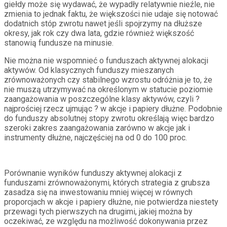
giełdy może się wydawać, że wypadły relatywnie nieźle, nie
zmienia to jednak faktu, że większości nie udaje się notować
dodatnich stóp zwrotu nawet jeśli spojrzymy na dłuższe
okresy, jak rok czy dwa lata, gdzie również większość
stanowią fundusze na minusie.
Nie można nie wspomnieć o funduszach aktywnej alokacji
aktywów. Od klasycznych funduszy mieszanych
zrównoważonych czy stabilnego wzrostu odróżnia je to, że
nie muszą utrzymywać na określonym w statucie poziomie
zaangażowania w poszczególne klasy aktywów, czyli ?
najprościej rzecz ujmując ? w akcje i papiery dłużne. Podobnie
do funduszy absolutnej stopy zwrotu określają więc bardzo
szeroki zakres zaangażowania zarówno w akcje jak i
instrumenty dłużne, najczęściej na od 0 do 100 proc.
Porównanie wyników funduszy aktywnej alokacji z
funduszami zrównoważonymi, których strategia z grubsza
zasadza się na inwestowaniu mniej więcej w równych
proporcjach w akcje i papiery dłużne, nie potwierdza niestety
przewagi tych pierwszych na drugimi, jakiej można by
oczekiwać, ze względu na możliwość dokonywania przez