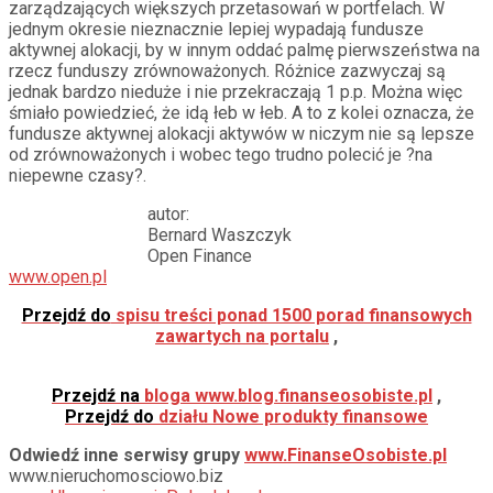
zarządzających większych przetasowań w portfelach. W
jednym okresie nieznacznie lepiej wypadają fundusze
aktywnej alokacji, by w innym oddać palmę pierwszeństwa na
rzecz funduszy zrównoważonych. Różnice zazwyczaj są
jednak bardzo nieduże i nie przekraczają 1 p.p. Można więc
śmiało powiedzieć, że idą łeb w łeb. A to z kolei oznacza, że
fundusze aktywnej alokacji aktywów w niczym nie są lepsze
od zrównoważonych i wobec tego trudno polecić je ?na
niepewne czasy?.
autor:
Bernard Waszczyk
Open Finance
www.open.pl
Przejdź do
spisu treści ponad 1500 porad finansowych
zawartych na portalu
,
Przejdź na
bloga www.blog.finanseosobiste.pl
,
Przejdź do
działu Nowe produkty finansowe
Odwiedź inne serwisy grupy
www.FinanseOsobiste.pl
www.nieruchomosciowo.biz