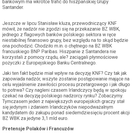
bankowym ma wkrótce trafić do hiszpańskiej Grupy
Santander.
Jeszcze w lipcu Stanisław kluza, przewodniczący KNF
mówił, że nadzór nie zgodzi się na przekazanie BZ WBK,
jednego z flagowych banków polskiego sektora w ręce
niestabilnej finansowo grupy, bez względu na to skąd będzie
ona pochodzić. Chodziło m.in. o chętnego na BZ WBK
francuskiego BNP Paribas. Hiszpanie z Santandera nie
korzystali z pomocy rządu, ale? zaciągali płynnościowe
pożyczki z Europejskiego Banku Centralnego.
Jaki ten fakt będzie miał wpływ na decyzję KNF? Czy tak jak
zapowiada nadzór, wszyte zostanie postępowanie mające na
celu wyjaśnienie zawiłości procesu przetargowego i jak długo
to potrwa? Czy nagleni czasem Irlandczycy będą w spokoju
czekać na decyzję polskiego nadzorcy rynku? Zobaczymy.
Tymczasem jeden z największych europejskich graczy stał
się jedynym i zdaniem Irlandczyków niepodważalnym
kandydatem do zakupu ponad siedemdziesięciu procent akcji
BZ WBK za jedyne 3,1 mld euro.
Pretensje Polaków i Francuzów