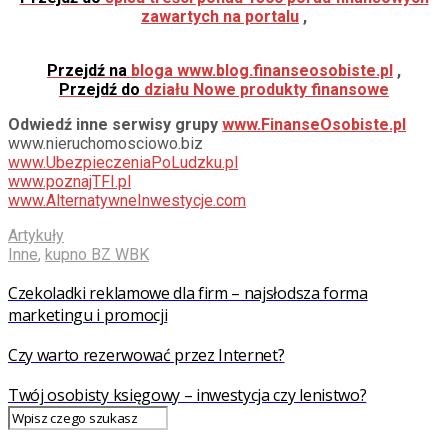
zawartych na portalu
,
Przejdź na
bloga www.blog.finanseosobiste.pl
,
Przejdź do
działu Nowe produkty finansowe
Odwiedź inne serwisy grupy
www.FinanseOsobiste.pl
www.nieruchomosciowo.biz
www.UbezpieczeniaPoLudzku.pl
www.poznajTFI.pl
www.AlternatywneInwestycje.com
Artykuły
Inne
,
kupno BZ WBK
Czekoladki reklamowe dla firm – najsłodsza forma
marketingu i promocji
Czy warto rezerwować przez Internet?
Twój osobisty księgowy – inwestycja czy lenistwo?