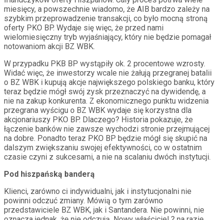
miesięcy, a powszechnie wiadomo, że AIB bardzo zależy na
szybkim przeprowadzenie transakcji, co było mocną stroną
oferty PKO BP. Wydaje się więc, że przed nami
wielomiesięczny tryb wyjaśniający, który nie będzie pomagał
notowaniom akcji BZ WBK.
W przypadku PKB BP wystąpiły ok. 2 procentowe wzrosty.
Widać więc, że inwestorzy wcale nie żałują przegranej batalii
o BZ WBK i kupują akcje największego polskiego banku, który
teraz będzie mógł swój zysk przeznaczyć na dywidendę, a
nie na zakup konkurenta. Z ekonomicznego punktu widzenia
przegrana wyścigu o BZ WBK wydaje się korzystna dla
akcjonariuszy PKO BP. Dlaczego? Historia pokazuje, że
łączenie banków nie zawsze wychodzi stronie przejmującej
na dobre. Ponadto teraz PKO BP będzie mógł się skupić na
dalszym zwiększaniu swojej efektywności, co w ostatnim
czasie czyni z sukcesami, a nie na scalaniu dwóch instytucji.
Pod hiszpańską banderą
Klienci, zarówno ci indywidualni, jak i instytucjonalni nie
powinni odczuć zmiany. Mówią o tym zarówno
przedstawiciele BZ WBK, jak i Santandera. Nie powinni, nie
oznacza jednak, że nie odczują. Nowy właściciel ? na razie