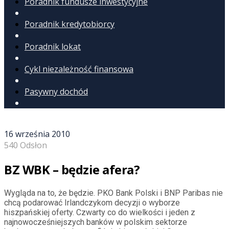
Poradnik fundusze inwestycyjne
Poradnik kredytobiorcy
Poradnik lokat
Cykl niezależność finansowa
Pasywny dochód
16 września 2010
540 Odsłon
BZ WBK – będzie afera?
Wygląda na to, że będzie. PKO Bank Polski i BNP Paribas nie
chcą podarować Irlandczykom decyzji o wyborze
hiszpańskiej oferty. Czwarty co do wielkości i jeden z
najnowocześniejszych banków w polskim sektorze