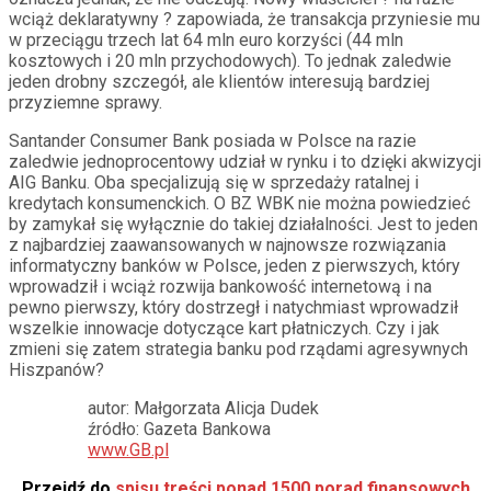
wciąż deklaratywny ? zapowiada, że transakcja przyniesie mu
w przeciągu trzech lat 64 mln euro korzyści (44 mln
kosztowych i 20 mln przychodowych). To jednak zaledwie
jeden drobny szczegół, ale klientów interesują bardziej
przyziemne sprawy.
Santander Consumer Bank posiada w Polsce na razie
zaledwie jednoprocentowy udział w rynku i to dzięki akwizycji
AIG Banku. Oba specjalizują się w sprzedaży ratalnej i
kredytach konsumenckich. O BZ WBK nie można powiedzieć
by zamykał się wyłącznie do takiej działalności. Jest to jeden
z najbardziej zaawansowanych w najnowsze rozwiązania
informatyczny banków w Polsce, jeden z pierwszych, który
wprowadził i wciąż rozwija bankowość internetową i na
pewno pierwszy, który dostrzegł i natychmiast wprowadził
wszelkie innowacje dotyczące kart płatniczych. Czy i jak
zmieni się zatem strategia banku pod rządami agresywnych
Hiszpanów?
autor: Małgorzata Alicja Dudek
źródło: Gazeta Bankowa
www.GB.pl
Przejdź do
spisu treści ponad 1500 porad finansowych