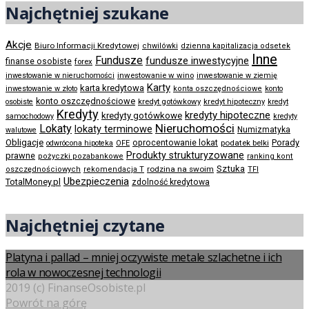
Najchętniej szukane
Akcje
Biuro Informacji Kredytowej
chwilówki
dzienna kapitalizacja odsetek
Inne
Fundusze
fundusze inwestycyjne
finanse osobiste
forex
inwestowanie w wino
inwestowanie w nieruchomości
inwestowanie w ziemię
Karty
karta kredytowa
inwestowanie w złoto
konta oszczędnościowe
konto
konto oszczędnościowe
kredyt gotówkowy
osobiste
kredyt hipoteczny
kredyt
Kredyty
kredyty hipoteczne
kredyty gotówkowe
samochodowy
kredyty
Nieruchomości
Lokaty
lokaty terminowe
Numizmatyka
walutowe
Obligacje
Porady
oprocentowanie lokat
podatek belki
odwrócona hipoteka
OFE
Produkty strukturyzowane
prawne
pożyczki pozabankowe
ranking kont
Sztuka
rodzina na swoim
oszczędnościowych
rekomendacja T
TFI
Ubezpieczenia
TotalMoney.pl
zdolność kredytowa
Najchętniej czytane
Platyna i pallad – mniej oczywiste metale szlachetne i ich
rola w nowoczesnej technologii
2019 (c) FinanseOsobiste.pl
Powrót na górę