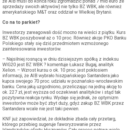
że AIB musi do końca roku zgromadzić ponad 7 mld euro ze
sprzedaży swoich aktywów) nie tylko BZ WBK, ale również
amerykańskiego M&T oraz oddział w Wielkiej Brytanii.
Co na to parkiet?
Inwestorzy zareagowali dość mocno na wieści z piątku. Kurs
BZ WBK poszybował aż o 10 proc. Również akcje PKO Banku
Polskiego stały się dziś przedmiotem wzmożonego
zainteresowania inwestorów.
– Najsilniej rosnącą w dniu dzisiejszym spółką z indeksu
WIG20 jest BZ WBK ? komentuje Łukasz Bugaj, analityk
Xelion. – Wzrost kursu o ok. 10 proc. jest pokłosiem
informacji, że AIB wybrało hiszpańskiego Santandera jako
kupca swojego 70 proc. udziału w poznańsko-wrocławskim
banku. Cena jaką uzgodniono, przeliczając na jedną akcję to
ok. 227 zł, jest wyższa od oczekiwań analityków i stąd tak
pozytywna reakcja rynku. Wydaje się jednak, że optymizm
inwestorów może być zbyt duży, gdyż zakup BZ WBK przez
Santandera wcale nie jest taki pewien.
KNF już zapowiedział, że dokładnie zbada cały przetarg,
którego przebieg sugeruje faworyzowanie przez
Irlandczyków oferty Hiszpanów. Cały proces potrwa wiele