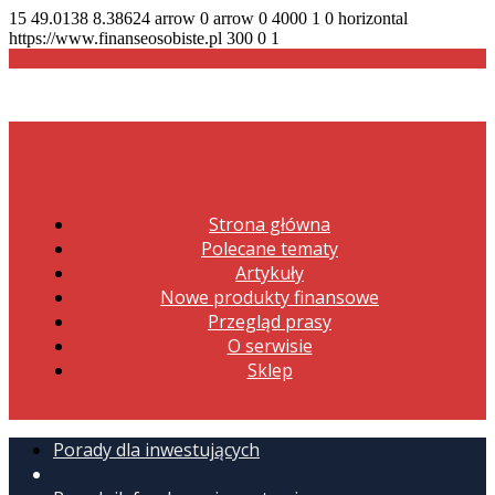
15
49.0138
8.38624
arrow
0
arrow
0
4000
1
0
horizontal
https://www.finanseosobiste.pl
300
0
1
Strona główna
Polecane tematy
Artykuły
Nowe produkty finansowe
Przegląd prasy
O serwisie
Sklep
Porady dla inwestujących