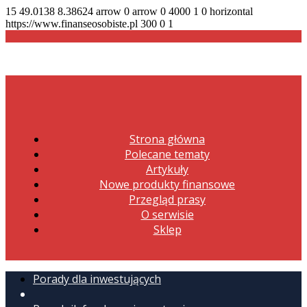
15
49.0138
8.38624
arrow
0
arrow
0
4000
1
0
horizontal
https://www.finanseosobiste.pl
300
0
1
Strona główna
Polecane tematy
Artykuły
Nowe produkty finansowe
Przegląd prasy
O serwisie
Sklep
Porady dla inwestujących