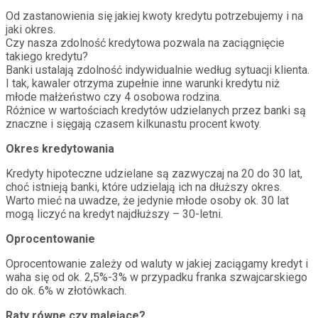
Od zastanowienia się jakiej kwoty kredytu potrzebujemy i na
jaki okres.
Czy nasza zdolność kredytowa pozwala na zaciągnięcie
takiego kredytu?
Banki ustalają zdolność indywidualnie według sytuacji klienta.
I tak, kawaler otrzyma zupełnie inne warunki kredytu niż
młode małżeństwo czy 4 osobowa rodzina.
Różnice w wartościach kredytów udzielanych przez banki są
znaczne i sięgają czasem kilkunastu procent kwoty.
Okres kredytowania
Kredyty hipoteczne udzielane są zazwyczaj na 20 do 30 lat,
choć istnieją banki, które udzielają ich na dłuższy okres.
Warto mieć na uwadze, że jedynie młode osoby ok. 30 lat
mogą liczyć na kredyt najdłuższy – 30-letni.
Oprocentowanie
Oprocentowanie zależy od waluty w jakiej zaciągamy kredyt i
waha się od ok. 2,5%-3% w przypadku franka szwajcarskiego
do ok. 6% w złotówkach.
Raty równe czy malejące?