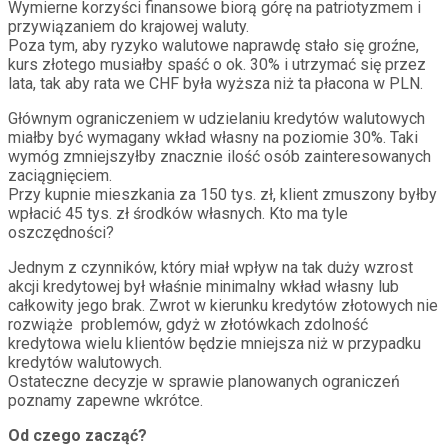
Wymierne korzyści finansowe biorą górę na patriotyzmem i
przywiązaniem do krajowej waluty.
Poza tym, aby ryzyko walutowe naprawdę stało się groźne,
kurs złotego musiałby spaść o ok. 30% i utrzymać się przez
lata, tak aby rata we CHF była wyższa niż ta płacona w PLN.
Głównym ograniczeniem w udzielaniu kredytów walutowych
miałby być wymagany wkład własny na poziomie 30%. Taki
wymóg zmniejszyłby znacznie ilość osób zainteresowanych
zaciągnięciem.
Przy kupnie mieszkania za 150 tys. zł, klient zmuszony byłby
wpłacić 45 tys. zł środków własnych. Kto ma tyle
oszczędności?
Jednym z czynników, który miał wpływ na tak duży wzrost
akcji kredytowej był właśnie minimalny wkład własny lub
całkowity jego brak. Zwrot w kierunku kredytów złotowych nie
rozwiąże problemów, gdyż w złotówkach zdolność
kredytowa wielu klientów będzie mniejsza niż w przypadku
kredytów walutowych.
Ostateczne decyzje w sprawie planowanych ograniczeń
poznamy zapewne wkrótce.
Od czego zacząć?