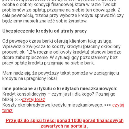
osoba o dobrej kondycji finansowej, która w razie Twoich
problemów ze spłatą, przejmie na siebie ten obowiązek. Z
cała pewnością, trzeba przy wyborze kredytu sprawdzić czy
będziemy musieli znaleźć sobie żyrantów.
Ubezpieczenie kredytu od utraty pracy
Od pewnego czasu banki oferują klientom taką usługę.
Wprawdzie zwiększa to koszty kredytu (płacimy określony
procent, ok. 1,2% rocznie od kwoty kredytu) stanowi bardzo
dobre zabezpieczenie. W sytuacji gdy pozostaniemy bez
pracy spłatę kredytu przejmuje na siebie bank.
Mam nadzieję, że powyższy tekst pomoże w zaciągnięciu
kredytu na upragniony lokal.
Inne polecane artykułu o kredytach mieszkaniowych:
Kredyt konsolidacyjny – czym jest i dla kogo? Poznaj go
bliżej. >>>
czytaj teraz
Koszty okołokredytowe kredytu mieszkaniowego. >>>
czytaj
teraz
Przejdź do
spisu treści ponad 1000 porad finansowych
zawartych na portalu
,