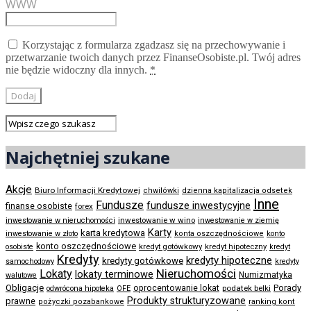
WWW
Korzystając z formularza zgadzasz się na przechowywanie i
przetwarzanie twoich danych przez FinanseOsobiste.pl. Twój adres
nie będzie widoczny dla innych.
*
Najchętniej szukane
Akcje
Biuro Informacji Kredytowej
chwilówki
dzienna kapitalizacja odsetek
Inne
Fundusze
fundusze inwestycyjne
finanse osobiste
forex
inwestowanie w wino
inwestowanie w nieruchomości
inwestowanie w ziemię
Karty
karta kredytowa
inwestowanie w złoto
konta oszczędnościowe
konto
konto oszczędnościowe
kredyt gotówkowy
osobiste
kredyt hipoteczny
kredyt
Kredyty
kredyty hipoteczne
kredyty gotówkowe
samochodowy
kredyty
Nieruchomości
Lokaty
lokaty terminowe
Numizmatyka
walutowe
Obligacje
Porady
oprocentowanie lokat
podatek belki
odwrócona hipoteka
OFE
Produkty strukturyzowane
prawne
pożyczki pozabankowe
ranking kont