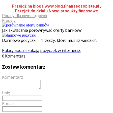
Przejdź na
bloga www.blog.finanseosobiste.pl
,
Przejdź do
działu Nowe produkty finansowe
Porady dla inwestujących
Kredyty
Jak skutecznie porównywać oferty banków?
Darmowe pożyczki – 4 rzeczy, które musisz wiedzieć.
Polacy nadal szukają pożyczek w internecie.
0 Komentarz
Zostaw komentarz
Komentarz
Imię
E-mail