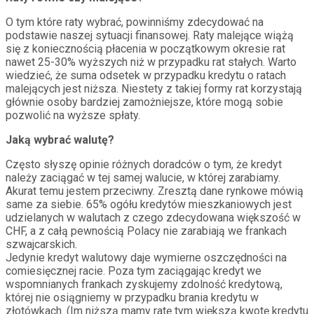
O tym które raty wybrać, powinniśmy zdecydować na
podstawie naszej sytuacji finansowej. Raty malejące wiążą
się z koniecznością płacenia w początkowym okresie rat
nawet 25-30% wyższych niż w przypadku rat stałych. Warto
wiedzieć, że suma odsetek w przypadku kredytu o ratach
malejących jest niższa. Niestety z takiej formy rat korzystają
głównie osoby bardziej zamożniejsze, które mogą sobie
pozwolić na wyższe spłaty.
Jaką wybrać walutę?
Często słyszę opinie różnych doradców o tym, że kredyt
należy zaciągać w tej samej walucie, w której zarabiamy.
Akurat temu jestem przeciwny. Zresztą dane rynkowe mówią
same za siebie. 65% ogółu kredytów mieszkaniowych jest
udzielanych w walutach z czego zdecydowana większość w
CHF, a z całą pewnością Polacy nie zarabiają we frankach
szwajcarskich.
Jedynie kredyt walutowy daje wymierne oszczędności na
comiesięcznej racie. Poza tym zaciągając kredyt we
wspomnianych frankach zyskujemy zdolność kredytową,
której nie osiągniemy w przypadku brania kredytu w
złotówkach. (Im niższą mamy ratę tym większą kwotę kredytu