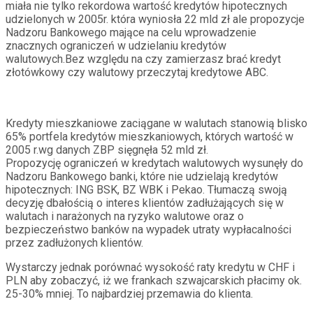
miała nie tylko rekordowa wartość kredytów hipotecznych
udzielonych w 2005r. która wyniosła 22 mld zł ale propozycje
Nadzoru Bankowego mające na celu wprowadzenie
znacznych ograniczeń w udzielaniu kredytów
walutowych.Bez względu na czy zamierzasz brać kredyt
złotówkowy czy walutowy przeczytaj kredytowe ABC.
Kredyty mieszkaniowe zaciągane w walutach stanowią blisko
65% portfela kredytów mieszkaniowych, których wartość w
2005 r.wg danych ZBP sięgnęła 52 mld zł.
Propozycję ograniczeń w kredytach walutowych wysunęły do
Nadzoru Bankowego banki, które nie udzielają kredytów
hipotecznych: ING BSK, BZ WBK i Pekao. Tłumaczą swoją
decyzję dbałością o interes klientów zadłużających się w
walutach i narażonych na ryzyko walutowe oraz o
bezpieczeństwo banków na wypadek utraty wypłacalności
przez zadłużonych klientów.
Wystarczy jednak porównać wysokość raty kredytu w CHF i
PLN aby zobaczyć, iż we frankach szwajcarskich płacimy ok.
25-30% mniej. To najbardziej przemawia do klienta.