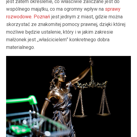
jest zatem określenie, co właściwie zaliczane jest do
wspólnego majątku, co ma ogromny wpływ na
sprawy
rozwodowe. Poznań
jest jednym z miast, gdzie można
skorzystać ze znakomitej pomocy prawnej, dzięki której
możliwe będzie ustalenie, który i w jakim zakresie
małżonek jest ,,właścicielem” konkretnego dobra
materialnego.