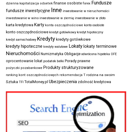
Fundusze
finanse osobiste
forex
dzienna kapitalizacja odsetek
Inne
fundusze inwestycyjne
inwestowanie w nieruchomości
inwestowanie w wino
inwestowanie w ziemię
inwestowanie w złoto
Karty
karta kredytowa
konta oszczędnościowe
konto osobiste
konto oszczędnościowe
kredyt gotówkowy
kredyt hipoteczny
Kredyty
kredyty gotówkowe
kredyt samochodowy
Lokaty
kredyty hipoteczne
lokaty terminowe
kredyty walutowe
Nieruchomości
Obligacje
Numizmatyka
odwrócona hipoteka
OFE
Porady prawne
oprocentowanie lokat
podatek belki
Produkty strukturyzowane
pożyczki pozabankowe
rodzina na swoim
ranking kont oszczędnościowych
rekomendacja T
Ubezpieczenia
Sztuka
TotalMoney.pl
zdolność kredytowa
TFI